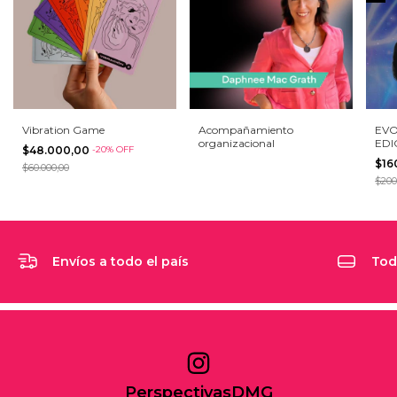
Vibration Game
Acompañamiento
EVO
organizacional
EDIC
$48.000,00
-
20
%
OFF
(FI
$16
$60.000,00
$200
Envíos a todo el país
Tod
PerspectivasDMG